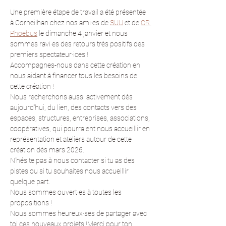
Une première étape de travail a été présentée 
à Corneilhan chez nos ami·es de 
SUU
 et de 
OR 
Phoebus
 le dimanche 4 janvier et nous 
sommes ravi·es des retours très positifs des 
premiers spectateur·ices !
Accompagnes-nous dans cette création en 
nous aidant à financer tous les besoins de 
cette création !
Nous recherchons aussi activement dès 
aujourd'hui, du lien, des contacts vers des 
espaces, structures, entreprises, associations, 
coopératives, qui pourraient nous accueillir en 
représentation et ateliers autour de cette 
création dès mars 2026.
N'hésite pas à nous contacter si tu as des 
pistes ou si tu souhaites nous accueillir 
quelque part.
Nous sommes ouvert·es à toutes les 
propositions !
Nous sommes heureux·ses de partager avec 
toi ces nouveaux projets !Merci pour ton 