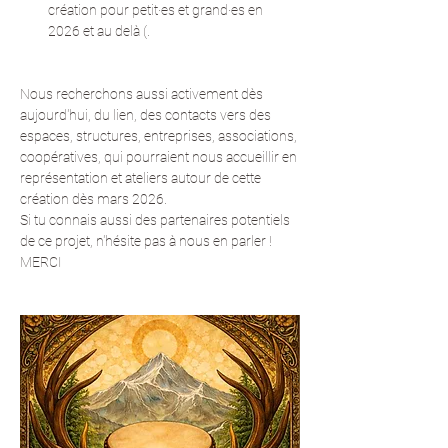
création pour petit·es et grand·es en 
2026 et au delà (.
Nous recherchons aussi activement dès 
aujourd'hui, du lien, des contacts vers des 
espaces, structures, entreprises, associations, 
coopératives, qui pourraient nous accueillir en 
représentation et ateliers autour de cette 
création dès mars 2026.
Si tu connais aussi des partenaires potentiels 
de ce projet, n'hésite pas à nous en parler ! 
MERCI