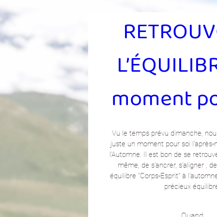
RETROUV
L’ÉQUILIBR
moment po
Vu le temps prévu dimanche, nou
juste un moment pour soi l'après-m
l'Automne. Il est bon de se retrouv
même, de s’ancrer, s’aligner , de 
équilibre “Corps-Esprit” à l'automn
précieux équilibr
Quand