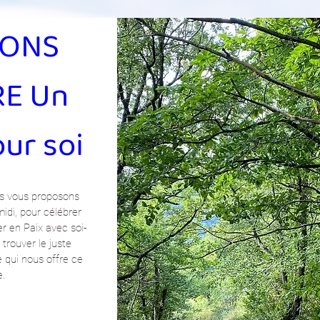
ONS 
E Un 
ur soi
s vous proposons 
idi, pour célébrer 
er en Paix avec soi-
trouver le juste 
e qui nous offre ce 
e.