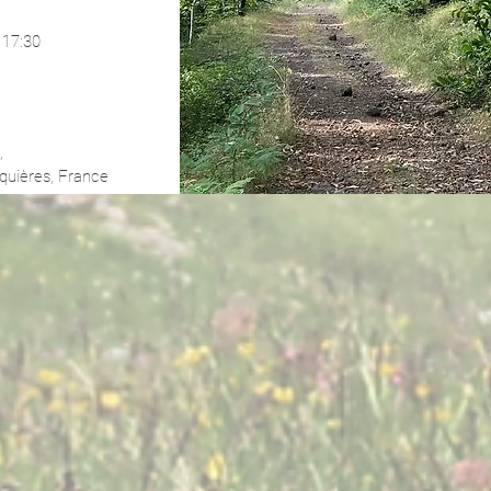
 17:30
, 
lquières, France