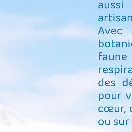
aussi
artisa
Avec 
botani
faune 
respir
des dé
pour v
cœur, 
CÉLÉBRO
ou sur 
L’AUTOMN