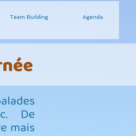
Team Building
Agenda
rnée
balades
oc. De
re mais