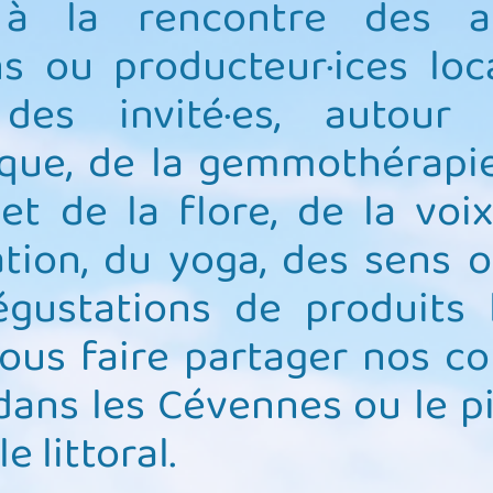
 à la rencontre des art
ns ou producteur·ices loca
des invité·es, autour
que, de la gemmothérapie
et de la flore, de la voix
ation, du yoga, des sens 
gustations de produits 
ous faire partager nos c
dans les Cévennes ou le 
NS 
le littoral.
E / 