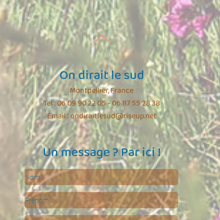
On dirait le sud
Montpellier, France
Tel : 06 09 90 22 05 - 06 87 55 28 38
Email :
ondiraitlesud@riseup.net
Un message ? Par ici !