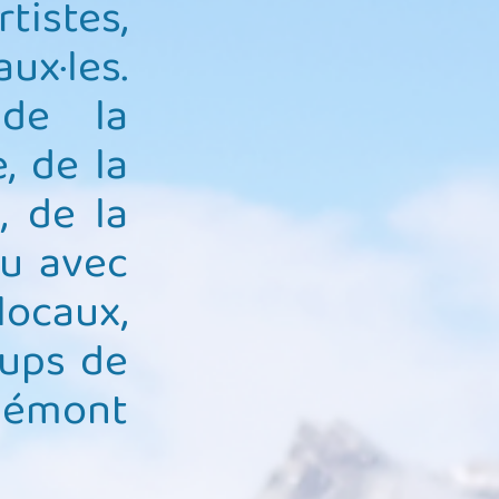
istes,
ux·les.
 de la
, de la
, de la
ou avec
locaux,
oups de
piémont