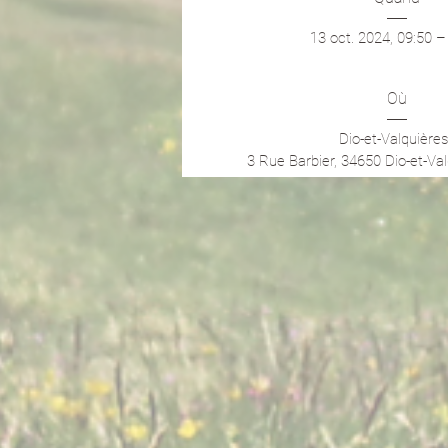
13 oct. 2024, 09:50 –
Où
Dio-et-Valquières
3 Rue Barbier, 34650 Dio-et-Va
Détails