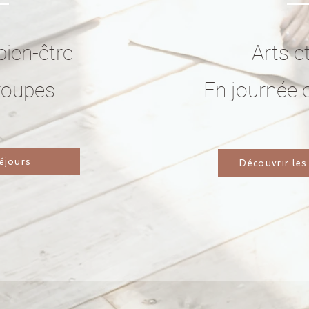
bien-être
Arts e
groupes
En journée 
séjours
Découvrir les