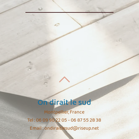
On dirait le sud
Montpellier, France
Tel : 06 09 90 22 05 - 06 87 55 28 38
Email :
ondiraitlesud@riseup.net