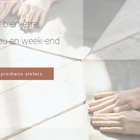
t bien-être
ou en week-end
 prochains ateliers