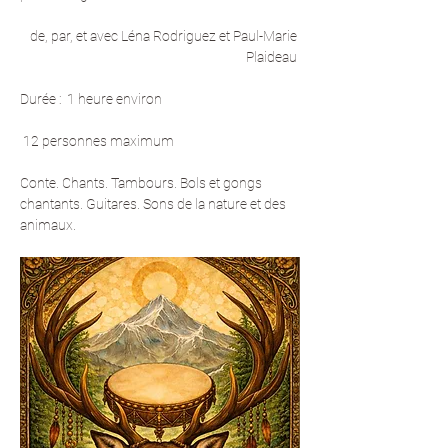
de, par, et avec Léna Rodriguez et Paul-Marie 
Plaideau 
Durée :  1 heure environ
 12 personnes maximum
Conte. Chants. Tambours. Bols et gongs 
chantants. Guitares. Sons de la nature et des 
animaux.