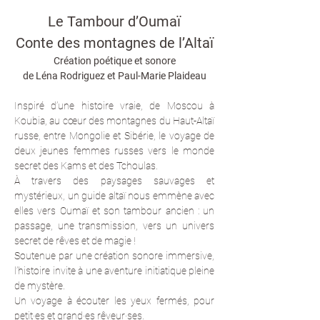
Le Tambour d’Oumaï
Conte des montagnes de l’Altaï
Création poétique et sonore
de Léna Rodriguez et Paul-Marie Plaideau
Inspiré d’une histoire vraie, de Moscou à 
Koubia, au cœur des montagnes du Haut-Altaï 
russe, entre Mongolie et Sibérie, le voyage de 
deux jeunes femmes russes vers le monde 
secret des Kams et des Tchoulas.
À travers des paysages sauvages et 
mystérieux, un guide altaï nous emmène avec 
elles vers Oumaï et son tambour ancien : un 
passage, une transmission, vers un univers 
secret de rêves et de magie !
Soutenue par une création sonore immersive, 
l’histoire invite à une aventure initiatique pleine 
de mystère.
Un voyage à écouter les yeux fermés, pour 
petit·es et grand·es rêveur·ses.