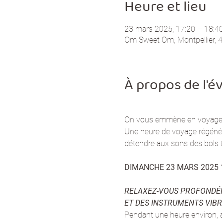
Heure et lieu
23 mars 2025, 17:20 – 18:4
Om Sweet Om, Montpellier, 42
À propos de l'
On vous emmène en voyage a
Une heure de voyage régénéran
détendre aux sons des bols t
DIMANCHE 23 MARS 2025 
RELAXEZ-VOUS PROFONDÉME
ET DES INSTRUMENTS VIBR
Pendant une heure environ, a