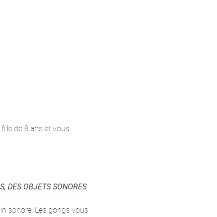
fille de 8 ans et vous 
S, DES OBJETS SONORES 
ain sonore. Les gongs vous 