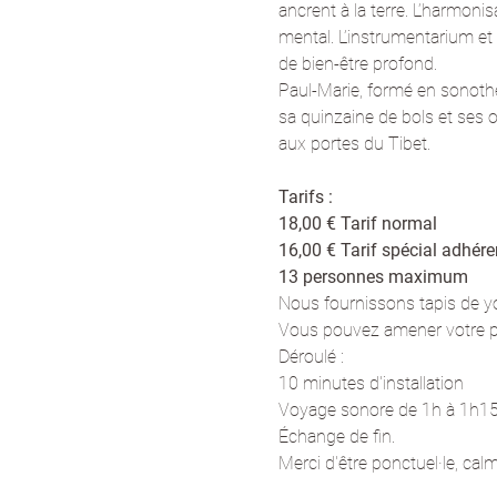
ancrent à la terre. L’harmonis
mental. L’instrumentarium et
de bien-être profond. 
Paul-Marie, formé en sonoth
sa quinzaine de bols et ses 
aux portes du Tibet.
Tarifs : 
18,00 € Tarif normal 
16,00 € Tarif spécial adhér
13 personnes maximum
Nous fournissons tapis de yog
Vous pouvez amener votre pl
Déroulé : 
10 minutes d'installation
Voyage sonore de 1h à 1h15
Échange de fin.
Merci d'être ponctuel·le, ca