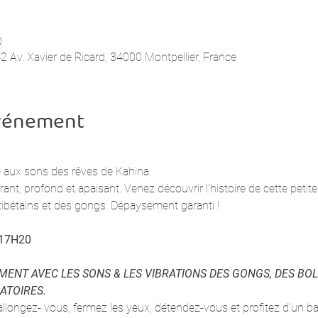
0
 Av. Xavier de Ricard, 34000 Montpellier, France
événement
ux sons des rêves de Kahina.
t, profond et apaisant. Venez découvrir l'histoire de cette petite 
ibétains et des gongs. Dépaysement garanti !
17H20 
NT AVEC LES SONS & LES VIBRATIONS DES GONGS, DES BOL
ATOIRES.
llongez- vous, fermez les yeux, détendez-vous et profitez d’un b