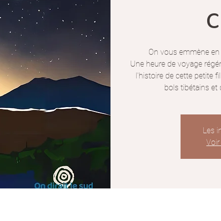
c
On vous emmène en v
Une heure de voyage régén
l'histoire de cette petite
bols tibétains e
Les i
Voir