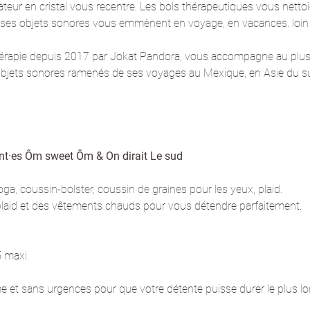
ateur en cristal vous recentre. Les bols thérapeutiques vous nettoie
 ses objets sonores vous emmènent en voyage, en vacances. loin d
érapie depuis 2017 par Jokat Pandora, vous accompagne au plus 
objets sonores ramenés de ses voyages au Mexique, en Asie du sud
ent·es Ôm sweet Ôm & On dirait Le sud
a, coussin-bolster, coussin de graines pour les yeux, plaid. 
aid et des vêtements chauds pour vous détendre parfaitement.
 maxi.
lme et sans urgences pour que votre détente puisse durer le plus l