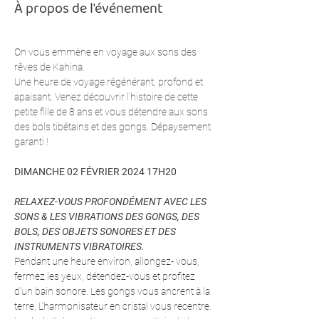
À propos de l'événement
On vous emmène en voyage aux sons des 
rêves de Kahina.
Une heure de voyage régénérant, profond et 
apaisant. Venez découvrir l'histoire de cette 
petite fille de 8 ans et vous détendre aux sons 
des bols tibétains et des gongs. Dépaysement 
garanti !
DIMANCHE 02 FÉVRIER 2024 17H20 
RELAXEZ-VOUS PROFONDÉMENT AVEC LES 
SONS & LES VIBRATIONS DES GONGS, DES 
BOLS, DES OBJETS SONORES ET DES 
INSTRUMENTS VIBRATOIRES.
Pendant une heure environ, allongez- vous, 
fermez les yeux, détendez-vous et profitez 
d’un bain sonore. Les gongs vous ancrent à la 
terre. L’harmonisateur en cristal vous recentre. 