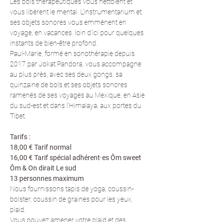
Les bols thérapeutiques vous nettoient et 
vous libèrent le mental. L’instrumentarium et 
ses objets sonores vous emmènent en 
voyage, en vacances. loin d’ici pour quelques 
instants de bien-être profond. 
Paul-Marie, formé en sonothérapie depuis 
2017 par Jokat Pandora, vous accompagne 
au plus près, avec ses deux gongs, sa 
quinzaine de bols et ses objets sonores 
ramenés de ses voyages au Mexique, en Asie 
du sud-est et dans l’Himalaya, aux portes du 
Tibet.
Tarifs : 
18,00 € Tarif normal 
16,00 € Tarif spécial adhérent·es Ôm sweet 
Ôm & On dirait Le sud
13 personnes maximum
Nous fournissons tapis de yoga, coussin-
bolster, coussin de graines pour les yeux, 
plaid. 
Vous pouvez amener votre plaid et des 