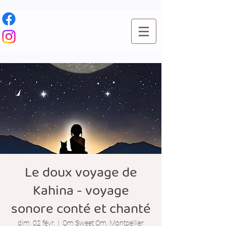
Le doux voyage de
Kahina - voyage
sonore conté et chanté
dim. 02 févr.
  |  
Om Sweet Om, Montpellier