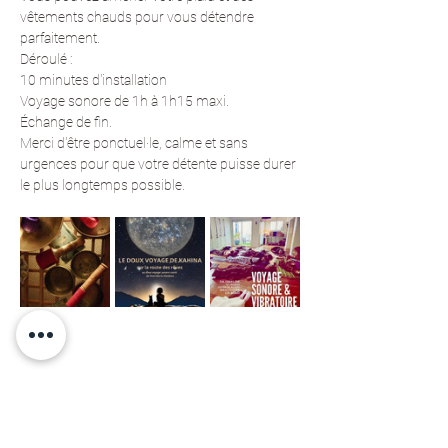
vêtements chauds pour vous détendre 
parfaitement.
Déroulé : 
10 minutes d'installation
Voyage sonore de 1h à 1h15 maxi.
Échange de fin.
Merci d'être ponctuel·le, calme et sans 
urgences pour que votre détente puisse durer 
le plus longtemps possible.