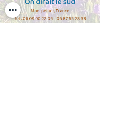
On dirait le sud
Montpellier, France
Tel :
06 09 90 22 05 - 06 87 55
28 38
Email :
ondiraitlesud@riseup.net