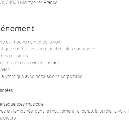
ve, 34000 Montpellier, France
événement
iente du mouvement et de la voix
ant que sur l’expression plus libre, plus spontanée
trées possibles.
présence et du regard à l’instant
espace
t arythmique avec percussions corporelles
hantées
 de séquences musicale
es en temps réel dans le mouvement, le  corps, la parole, la voix, l
 hauteurs.