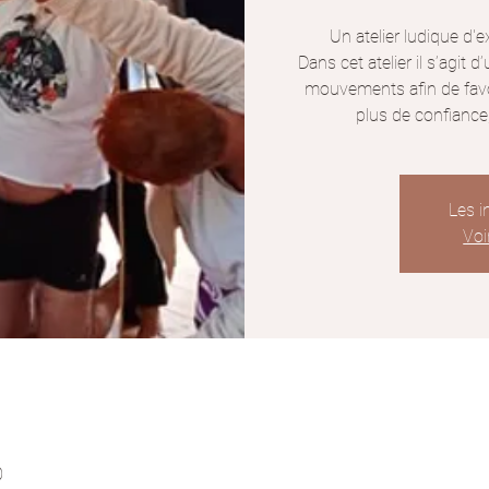
Un atelier ludique d'e
Dans cet atelier il s’agit 
mouvements afin de favor
plus de confiance,
Les i
Voi
0