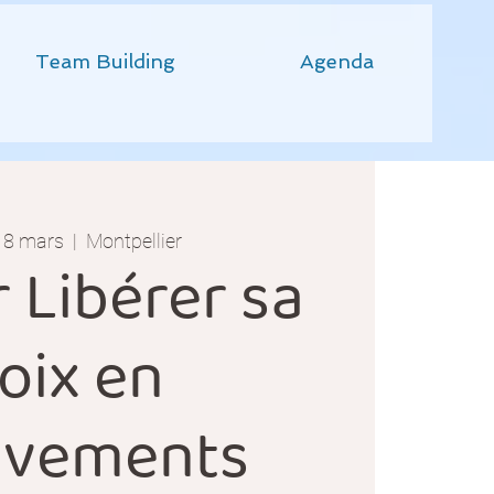
Team Building
Agenda
18 mars
  |  
Montpellier
r Libérer sa
oix en
vements