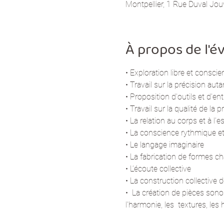
Montpellier, 1 Rue Duval Jou
À propos de l'
• Exploration libre et consc
• Travail sur la précision aut
• Proposition d'outils et d'en
• Travail sur la qualité de la 
• La relation au corps et à l’
• La conscience rythmique e
• Le langage imaginaire
• La fabrication de formes c
• L’écoute collective
• La construction collective
•  La création de pièces sonor
l'harmonie, les  textures, les