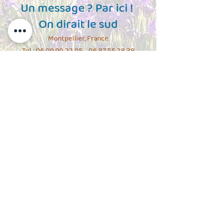
Un message ? Par ici !
On dirait le sud
Montpellier, France
Tel :
06 09 90 22 05 - 06 87 55
28 38
Email :
ondiraitlesud@riseup.net