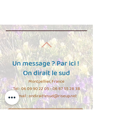
Un message ? Par ici !
On dirait le sud
Montpellier, France
Tel :
06 09 90 22 05 - 06 87 55
28 38
Email :
ondiraitlesud@riseup.net