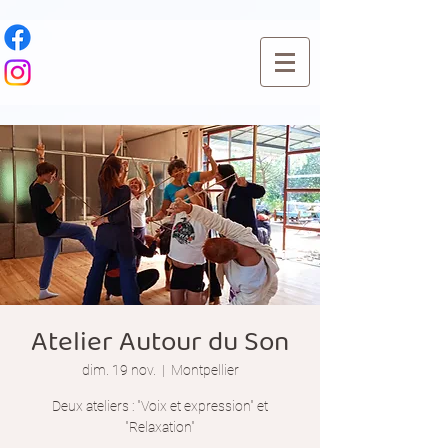
Atelier Autour du Son
dim. 19 nov.
  |  
Montpellier
Deux ateliers : "Voix et expression" et
"Relaxation"